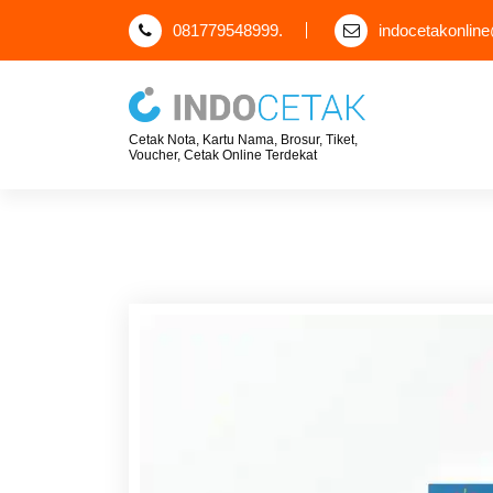
S
081779548999.
indocetakonlin
k
i
p
t
Cetak Nota, Kartu Nama, Brosur, Tiket,
o
Voucher, Cetak Online Terdekat
c
o
n
t
e
n
t