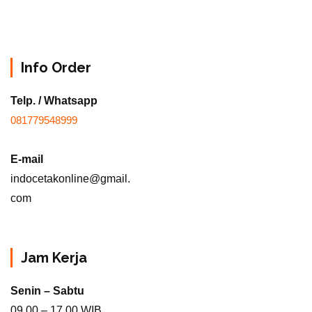
Info Order
Telp. / Whatsapp
081779548999
E-mail
indocetakonline@gmail.
com
Jam Kerja
Senin – Sabtu
09.00 – 17.00 WIB