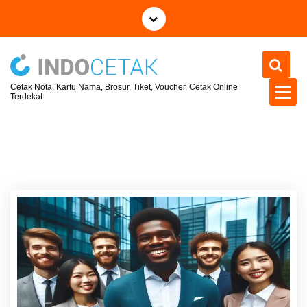
S
k
i
p
t
Cetak Nota, Kartu Nama, Brosur, Tiket, Voucher, Cetak Online
o
Terdekat
c
o
n
t
e
n
t