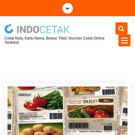
S
k
i
p
t
Cetak Nota, Kartu Nama, Brosur, Tiket, Voucher, Cetak Online
o
Terdekat
c
o
n
t
e
n
t