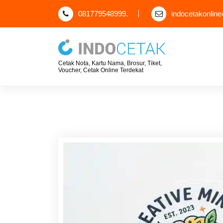
S
081779548999.
indocetakonlin
k
i
p
t
Cetak Nota, Kartu Nama, Brosur, Tiket,
o
Voucher, Cetak Online Terdekat
c
o
n
t
e
n
t